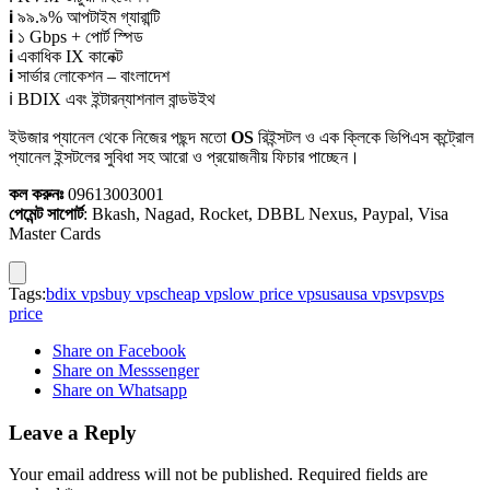
ℹ ৯৯.৯% আপটাইম গ্যারান্টি
ℹ ১ Gbps + পোর্ট স্পিড
ℹ একাধিক IX কানেক্ট
ℹ সার্ভার লোকেশন – বাংলাদেশ
ℹ BDIX এবং ইন্টারন্যাশনাল বান্ডউইথ
ইউজার প্যানেল থেকে নিজের পছন্দ মতো
OS
রিইন্সটল ও এক ক্লিকে ভিপিএস কন্ট্রোল
প্যানেল ইন্সটলের সুবিধা সহ আরো ও প্রয়োজনীয় ফিচার পাচ্ছেন।
কল করুনঃ
09613003001
পেমেন্ট সাপোর্ট
: Bkash, Nagad, Rocket, DBBL Nexus, Paypal, Visa
Master Cards
Tags:
bdix vps
buy vps
cheap vps
low price vps
usa
usa vps
vps
vps
price
Share on Facebook
Share on Messsenger
Share on Whatsapp
Leave a Reply
Your email address will not be published.
Required fields are