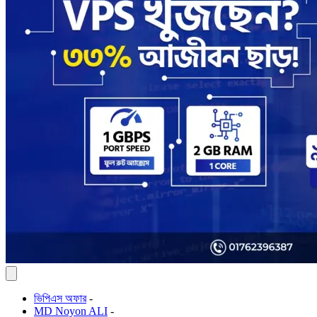
ভিপিএস অফার
-
MD Noyon ALI
-