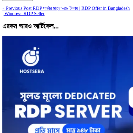
« Previous Post
RDP সার্ভার মাত্র ৯৪৮ টাকায় | RDP Offer in Bangladesh
| Windows RDP Seller
এরকম আরও আর্টিকেল...