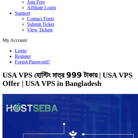
Join Free
Affiliate Login
Support
Contact Form
Submit Ticket
View Tickets
My Account
Login
Register
Forgot Password?
USA VPS হোস্টিং মাত্র 𝟵𝟵𝟵 টাকায় | USA VPS
Offer | USA VPS in Bangladesh