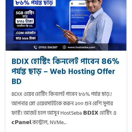
BDIX হোস্টিং কিনলেই পাবেন 𝟴𝟲%
পর্যন্ত ছাড় – Web Hosting Offer
BD
BDIX ওয়েব হোস্টিং কিনলেই পাবেন ৮৬% পর্যন্ত ছাড়.!
আপনার স্লো ওয়েবসাইটকে করুন ২০০ গুন বেশি সুপার
ফাস্ট। আজই চলে আসুন HostSeba 𝗕𝗗𝗜𝗫 হোস্টিং এ
𝗰𝗣𝗮𝗻𝗲𝗹 কন্ট্রোল, NVMe...