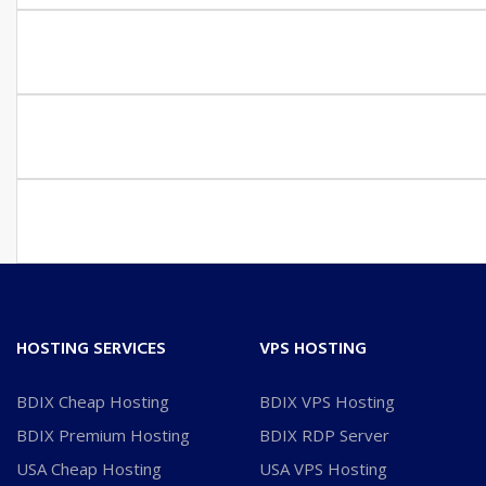
HOSTING SERVICES
VPS HOSTING
BDIX Cheap Hosting
BDIX VPS Hosting
BDIX Premium Hosting
BDIX RDP Server
USA Cheap Hosting
USA VPS Hosting