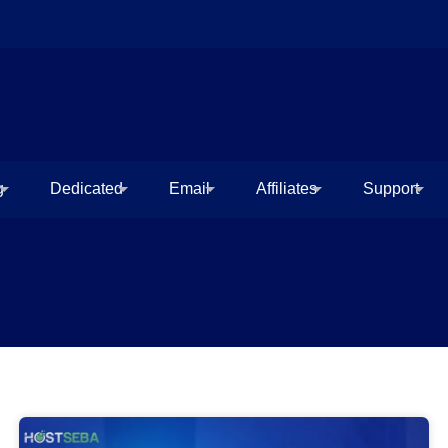
g
Dedicated
Email
Affiliates
Support