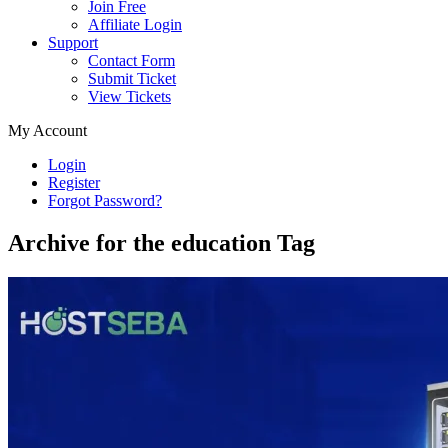
Join Free
Affiliate Login
Support
Contact Form
Submit Ticket
View Tickets
My Account
Login
Register
Forgot Password?
Archive for the education Tag