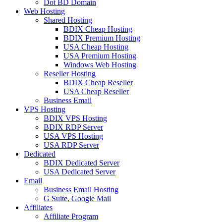
Dot BD Domain
Web Hosting
Shared Hosting
BDIX Cheap Hosting
BDIX Premium Hosting
USA Cheap Hosting
USA Premium Hosting
Windows Web Hosting
Reseller Hosting
BDIX Cheap Reseller
USA Cheap Reseller
Business Email
VPS Hosting
BDIX VPS Hosting
BDIX RDP Server
USA VPS Hosting
USA RDP Server
Dedicated
BDIX Dedicated Server
USA Dedicated Server
Email
Business Email Hosting
G Suite, Google Mail
Affiliates
Affiliate Program