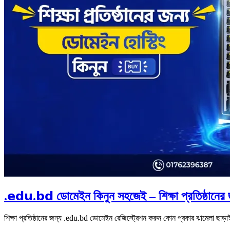
.𝗲𝗱𝘂.𝗯𝗱 ডোমেইন কিনুন সহজেই – শিক্ষা প্রতিষ্ঠানে
শিক্ষা প্রতিষ্ঠানের জন্য .edu.bd ডোমেইন রেজিস্ট্রেশন করুন কোন প্রকার ঝামেলা ছাড়াই হ