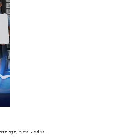
 সকল স্কুল, কলেজ, মাদ্রাসার...